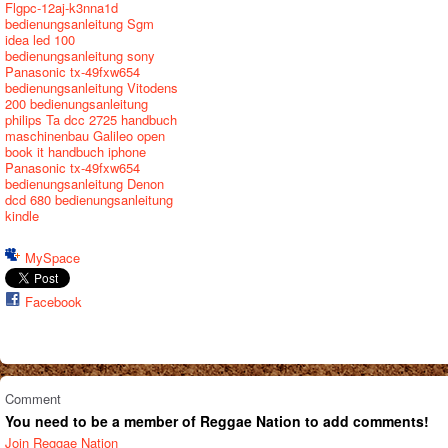
Flgpc-12aj-k3nna1d
bedienungsanleitung
Sgm
idea led 100
bedienungsanleitung sony
Panasonic tx-49fxw654
bedienungsanleitung
Vitodens
200 bedienungsanleitung
philips
Ta dcc 2725 handbuch
maschinenbau
Galileo open
book it handbuch iphone
Panasonic tx-49fxw654
bedienungsanleitung
Denon
dcd 680 bedienungsanleitung
kindle
MySpace
Facebook
Comment
You need to be a member of Reggae Nation to add comments!
Join Reggae Nation