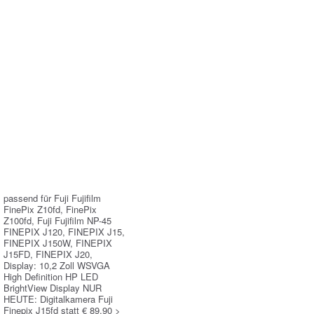
passend für Fuji Fujifilm
FinePix Z10fd, FinePix
Z100fd, Fuji Fujifilm NP-45
FINEPIX J120, FINEPIX J15,
FINEPIX J150W, FINEPIX
J15FD, FINEPIX J20,
Display: 10,2 Zoll WSVGA
High Definition HP LED
BrightView Display NUR
HEUTE: Digitalkamera Fuji
Finepix J15fd statt € 89,90 >