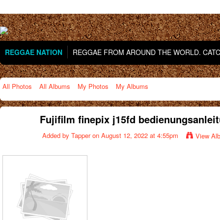
REGGAE NATION
REGGAE FROM AROUND THE WORLD. CATCH
All Photos
All Albums
My Photos
My Albums
Fujifilm finepix j15fd bedienungsanlei
Added by
Tapper
on August 12, 2022 at 4:55pm
View Al